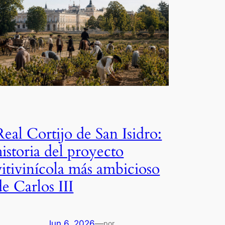
Real Cortijo de San Isidro:
historia del proyecto
vitivinícola más ambicioso
de Carlos III
Jun 6, 2026
—
por