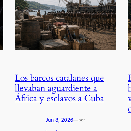
Los barcos catalanes que
llevaban aguardiente a
África y esclavos a Cuba
Jun 8, 2026
—
por