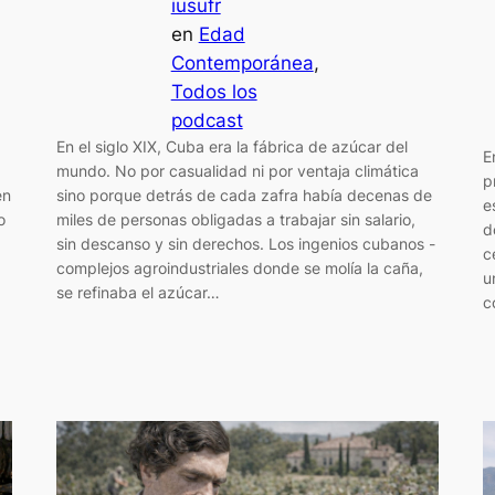
iusufr
en
Edad
Contemporánea
, 
Todos los
podcast
En el siglo XIX, Cuba era la fábrica de azúcar del
E
mundo. No por casualidad ni por ventaja climática
p
en
sino porque detrás de cada zafra había decenas de
e
o
miles de personas obligadas a trabajar sin salario,
d
sin descanso y sin derechos. Los ingenios cubanos -
c
complejos agroindustriales donde se molía la caña,
u
se refinaba el azúcar…
c