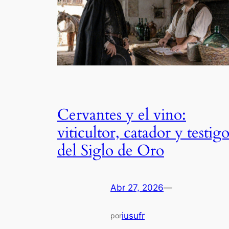
Cervantes y el vino:
viticultor, catador y testig
del Siglo de Oro
Abr 27, 2026
—
iusufr
por