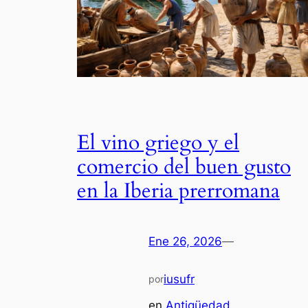
El vino griego y el
comercio del buen gusto
en la Iberia prerromana
Ene 26, 2026
—
iusufr
por
en
Antigüedad
, 