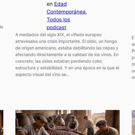
en
Edad
Contemporánea
, 
Todos los
lo
podcast
A mediados del siglo XIX, el viñedo europeo
E
atravesaba una crisis importante. El oídio, un hongo
d
de origen americano, estaba debilitando las cepas y
P
afectando directamente a la calidad de los vinos. En
p
concreto, las vides estaban perdiendo color,
m
estructura y estabilidad. Y en una época en la que el
u
aspecto visual del vino se…
m