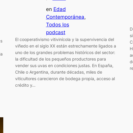
en
Edad
Contemporánea
, 
Todos los
D
podcast
s
El cooperativismo vitivinícola y la supervivencia del
as
C
viñedo en el siglo XX están estrechamente ligados a
H
uno de los grandes problemas históricos del sector:
la
a
la dificultad de los pequeños productores para
d
vender sus uvas en condiciones justas. En España,
r
Chile o Argentina, durante décadas, miles de
viticultores carecieron de bodega propia, acceso al
crédito y…