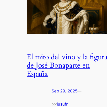
El mito del vino y la figur
de José Bonaparte en
España
Sep 29, 2025
—
iusufr
por