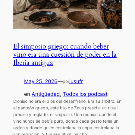
El simposio griego: cuando beber
vino era una cuestión de poder en la
Iberia antigua
May 25, 2026
—
iusufr
por
en
Antigüedad
, 
Todos los podcast
Dioniso no era el dios del desenfreno. Era su árbitro. En
el panteón griego, este hijo de Zeus presidía un ritual
preciso y reglado: el simposio. Una reunión donde el
vino nunca se bebía puro, donde cada gesto tenía un
orden y donde quien controlaba la copa controlaba la
conversación. Y fue ese ritual, mucho…