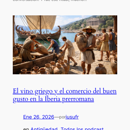
El vino griego y el comercio del buen
gusto en la Iberia prerromana
Ene 26, 2026
—
iusufr
por
en
Antigüedad
, 
Todos los podcast