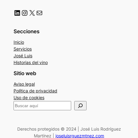
LinkedIn
Instagram
X
Correo electrónico
Secciones
Inicio
Servicios
José Luis
Historias del vino
Sitio web
Aviso legal
Política de privacidad
Uso de cookies
B
u
s
c
Derechos protegidos © 2024 | José Luis Rodríguez
Martínez |
joseluisrguezmtnez.com
a