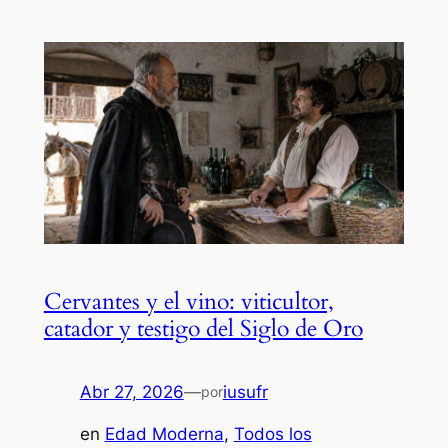
Cervantes y el vino: viticultor,
catador y testigo del Siglo de Oro
Abr 27, 2026
—
iusufr
por
en
Edad Moderna
, 
Todos los