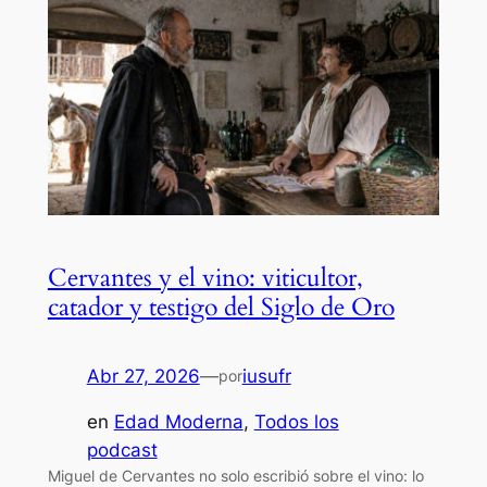
Cervantes y el vino: viticultor,
catador y testigo del Siglo de Oro
Abr 27, 2026
—
iusufr
por
en
Edad Moderna
, 
Todos los
podcast
Miguel de Cervantes no solo escribió sobre el vino: lo