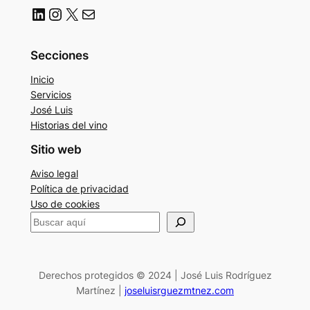
LinkedIn
Instagram
X
Correo electrónico
Secciones
Inicio
Servicios
José Luis
Historias del vino
Sitio web
Aviso legal
Política de privacidad
Uso de cookies
B
u
s
c
Derechos protegidos © 2024 | José Luis Rodríguez
Martínez |
joseluisrguezmtnez.com
a