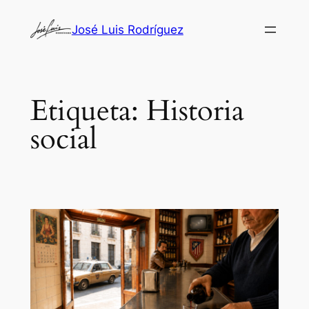
Saltar
José Luis Rodríguez
al
contenido
Etiqueta:
Historia
social