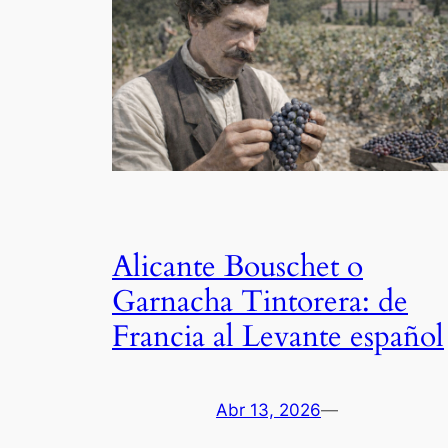
Alicante Bouschet o
Garnacha Tintorera: de
Francia al Levante español
Abr 13, 2026
—