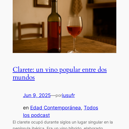
Clarete: un vino popular entre dos
mundos
Jun 9, 2025
—
iusufr
por
en
Edad Contemporánea
, 
Todos
los podcast
El clarete ocupó durante siglos un lugar singular en la
península ibérica. Era un vino híbrido, elaborado