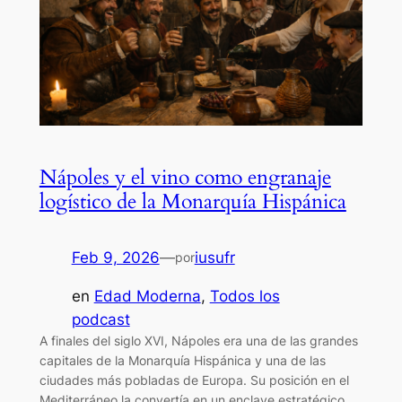
Nápoles y el vino como engranaje
logístico de la Monarquía Hispánica
Feb 9, 2026
—
iusufr
por
en
Edad Moderna
, 
Todos los
podcast
A finales del siglo XVI, Nápoles era una de las grandes
capitales de la Monarquía Hispánica y una de las
ciudades más pobladas de Europa. Su posición en el
Mediterráneo la convertía en un enclave estratégico