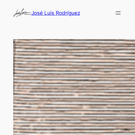
Saltar
José Luis Rodríguez
al
contenido