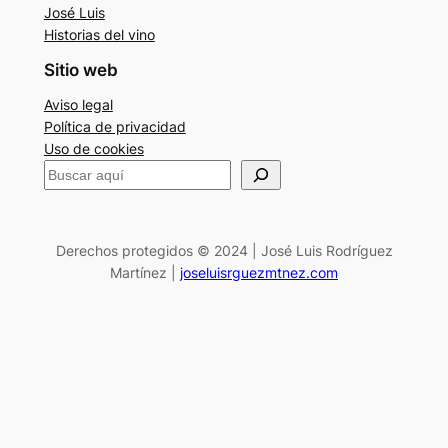
José Luis
Historias del vino
Sitio web
Aviso legal
Política de privacidad
Uso de cookies
B
u
s
c
Derechos protegidos © 2024 | José Luis Rodríguez
Martínez |
joseluisrguezmtnez.com
a
r