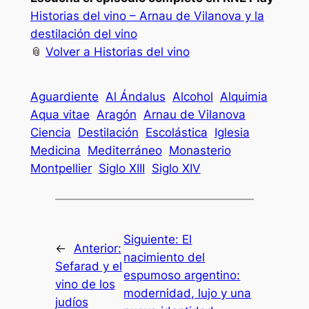
Historias del vino – Arnau de Vilanova y la
destilación del vino
📎
Volver a Historias del vino
Aguardiente
Al Ándalus
Alcohol
Alquimia
Aqua vitae
Aragón
Arnau de Vilanova
Ciencia
Destilación
Escolástica
Iglesia
Medicina
Mediterráneo
Monasterio
Montpellier
Siglo XIII
Siglo XIV
Siguiente:
El
←
Anterior:
nacimiento del
Sefarad y el
espumoso argentino:
vino de los
modernidad, lujo y una
judíos