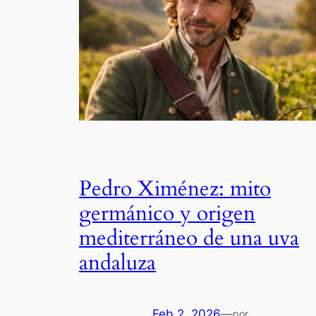
Pedro Ximénez: mito
germánico y origen
mediterráneo de una uva
andaluza
Feb 2, 2026
—
por