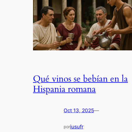
Qué vinos se bebían en la
Hispania romana
Oct 13, 2025
—
iusufr
por