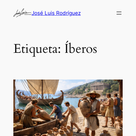
Saltar
José Luis Rodríguez
al
contenido
Etiqueta:
Íberos