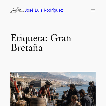
Saltar
José Luis Rodríguez
al
contenido
Etiqueta:
Gran
Bretaña