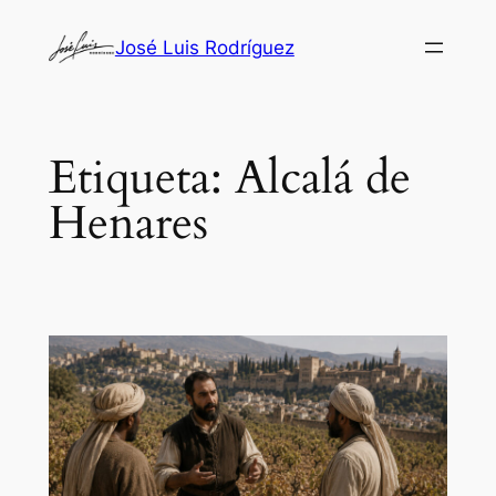
Saltar
José Luis Rodríguez
al
contenido
Etiqueta:
Alcalá de
Henares