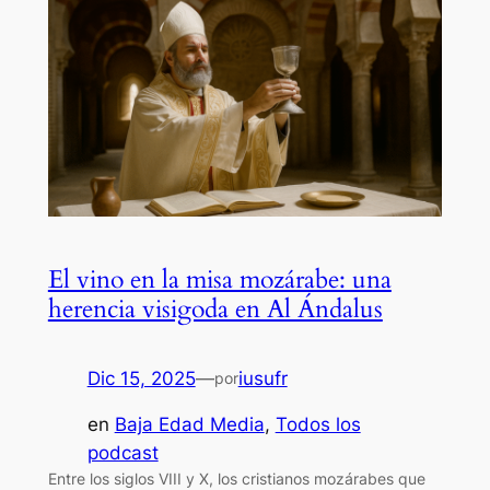
El vino en la misa mozárabe: una
herencia visigoda en Al Ándalus
Dic 15, 2025
—
iusufr
por
en
Baja Edad Media
, 
Todos los
podcast
Entre los siglos VIII y X, los cristianos mozárabes que