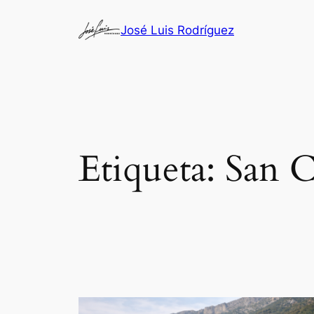
Saltar
José Luis Rodríguez
al
contenido
Etiqueta:
San C