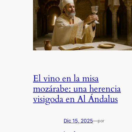
El vino en la misa
mozárabe: una herencia
visigoda en Al Ándalus
Dic 15, 2025
—
por