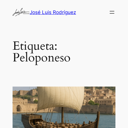
Saltar
José Luis Rodríguez
al
contenido
Etiqueta:
Peloponeso