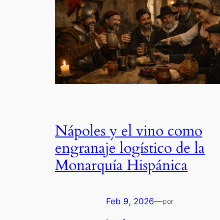
Nápoles y el vino como
engranaje logístico de la
Monarquía Hispánica
Feb 9, 2026
—
por